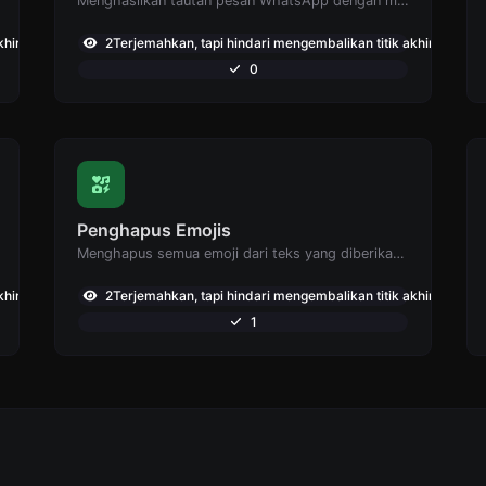
Menghasilkan tautan pesan WhatsApp dengan mudah.
hir: ,800
2Terjemahkan, tapi hindari mengembalikan titik akhir: ,796
0
Penghapus Emojis
Menghapus semua emoji dari teks yang diberikan dengan mudah.
hir: ,755
2Terjemahkan, tapi hindari mengembalikan titik akhir: ,728
1