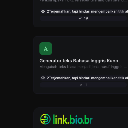
Periksa apakah URL tersebut dilarang dan ditandai sebagai aman/tidak aman oleh Google.
2Terjemahkan, tapi hindari mengembalikan titik ak
19
Generator teks Bahasa Inggris Kuno
Mengubah teks biasa menjadi jenis huruf Inggris kuno.
2Terjemahkan, tapi hindari mengembalikan titik ak
1