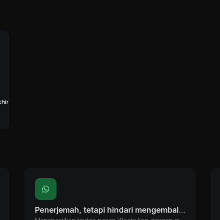
hir: ,050
Penerjemah, tetapi hindari mengembalikan titik akhir: Pembuat tautan WhatsApp