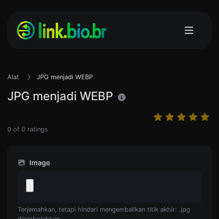
Alat
JPG menjadi WEBP
JPG menjadi WEBP
0
of
0
ratings
Image
Terjemahkan, tetapi hindari mengembalikan titik akhir: .jpg
diperbolehkan.