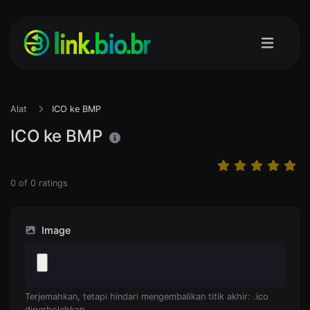
Alat
ICO ke BMP
ICO ke BMP
0
of
0
ratings
Image
Terjemahkan, tetapi hindari mengembalikan titik akhir: .ico
diperbolehkan.