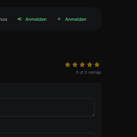
anos
Anmelden
Anmelden
0
of
0
ratings