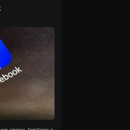
k
com amigos, familiares e